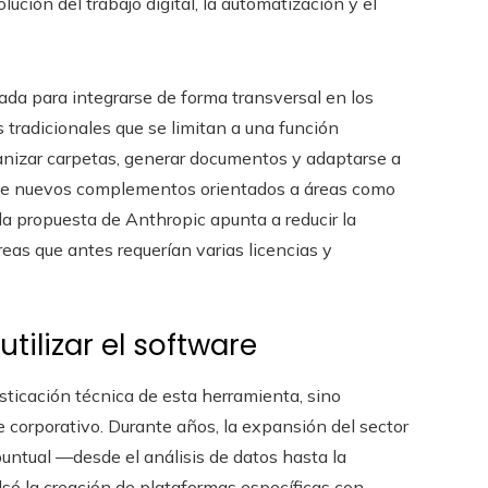
ción del trabajo digital, la automatización y el
a para integrarse de forma transversal en los
s tradicionales que se limitan a una función
rganizar carpetas, generar documentos y adaptarse a
n de nuevos complementos orientados a áreas como
 la propuesta de Anthropic apunta a reducir la
eas que antes requerían varias licencias y
tilizar el software
isticación técnica de esta herramienta, sino
e corporativo. Durante años, la expansión del sector
untual —desde el análisis de datos hasta la
lsó la creación de plataformas específicas con