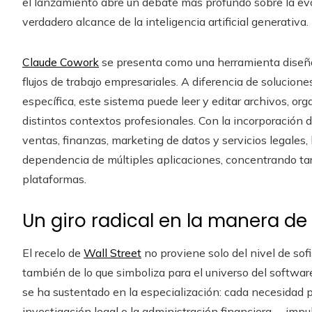
el lanzamiento abre un debate más profundo sobre la evolu
verdadero alcance de la inteligencia artificial generativa.
Claude Cowork
se presenta como una herramienta diseñad
flujos de trabajo empresariales. A diferencia de solucione
específica, este sistema puede leer y editar archivos, o
distintos contextos profesionales. Con la incorporació
ventas, finanzas, marketing de datos y servicios legales,
dependencia de múltiples aplicaciones, concentrando tar
plataformas.
Un giro radical en la manera de u
El recelo de
Wall Street
no proviene solo del nivel de sof
también de lo que simboliza para el universo del softwar
se ha sustentado en la especialización: cada necesidad p
investigación legal o la administración financiera— impu