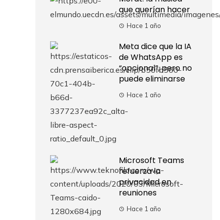
que querían hacer
Hace 1 año
Meta dice que la IA
de WhatsApp es
“opcional”, pero no
puede eliminarse
Hace 1 año
Microsoft Teams
refuerza la
privacidad en
reuniones
Hace 1 año