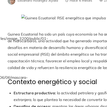
Elisandro Rodrígez Ayala
Hace 4 meses
1
Guinea Ecuatorial ha sido un país cuya economía se ha ar
de hidrocarburos, una actividad que ha generado import
desafíos en materia de desarrollo humano y diversificació
social empresarial (RSE) del ámbito energético se ha tr
capacitación técnica, favorecer el empleo local y respalda
calidad de vida y refuercen la resiliencia energética de l
Contexto energético y social
Estructura productiva:
la actividad petrolera y gasí
extranjera, lo que plantea la necesidad de convertir l
Desafíos de acceso:
mientras las áreas urbanas disp