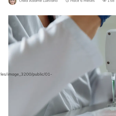
Otilia Adame Luevano
Hace 6 meses
158