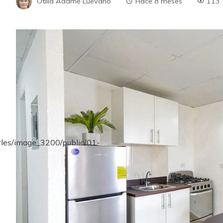
Otilia Adame Luevano
Hace 8 meses
113