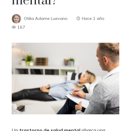
mental?
Otilia Adame Luevano
Hace 1 año
167
Un
trastorno de salud mental
abarca una