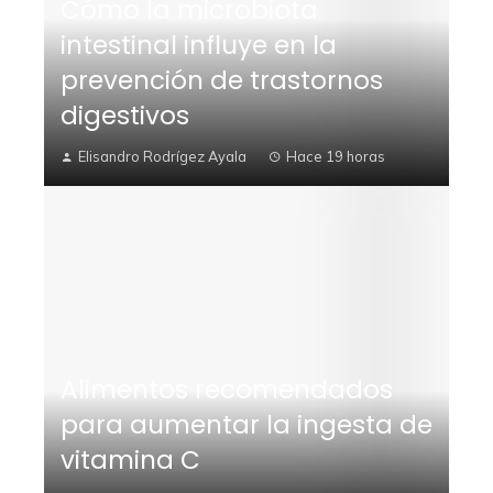
Cómo la microbiota
intestinal influye en la
prevención de trastornos
digestivos
Elisandro Rodrígez Ayala
Hace 19 horas
Alimentos recomendados
para aumentar la ingesta de
vitamina C