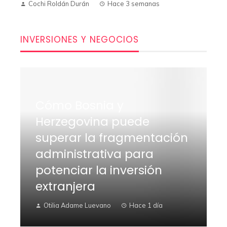
Cochi Roldán Durán
Hace 3 semanas
INVERSIONES Y NEGOCIOS
Cómo Bosnia y
Herzegovina puede
superar la fragmentación
administrativa para
potenciar la inversión
extranjera
Otilia Adame Luevano
Hace 1 día